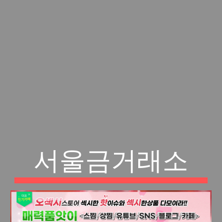
서울금거래소