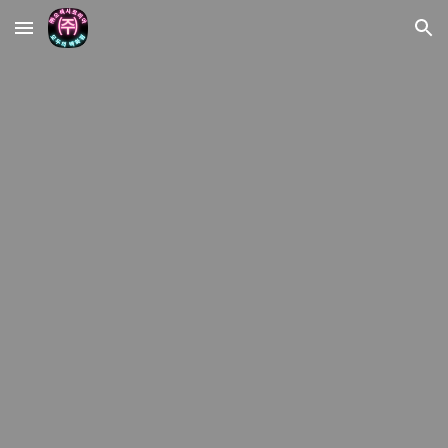
Skip to main content
Skip to navigation