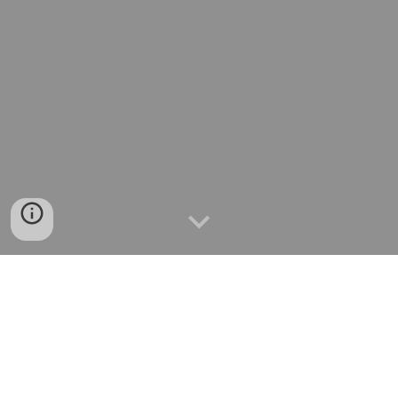
㈜오섹시코리아 - 실시간(핫한)뉴스